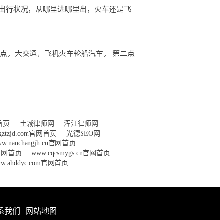
通出行状况，从哪里进哪里出，火车还是飞
点，大交通，飞机火车轮船汽车， 第二点
网首页
土城律师网
浑江律师网
gztzjd.com官网首页
光德SEO网
ww.nanchangjh.cn官网首页
cn官网首页
www.cqcsmygs.cn官网首页
w.ahddyc.com官网首页
系我们
|
网站地图