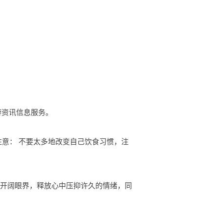
旅游资讯信息服务。
注意： 不要太多地改变自己饮食习惯，注
人开阔眼界，释放心中压抑许久的情绪，同