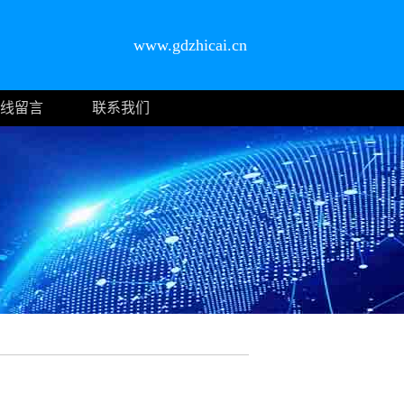
www.gdzhicai.cn
线留言
联系我们