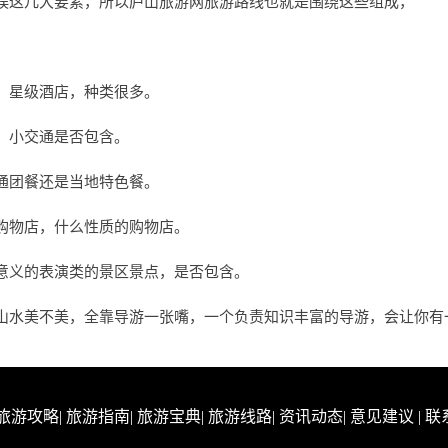
娱这几大要素，所以庐山旅游网旅游路线也就是围绕这些组成，
，星级酒店，种类很多。
，小交通是否包含。
通团餐还是当地特色餐。
购物店，什么性质的购物店。
意义的表演类的景区景点，是否包含。
山水美不美，全靠导游一张嘴，一个负责知识丰富的导游，会让你有
旅游攻略
|
旅游指南
|
旅游宝典
|
旅游线路
|
资讯动态
|
意见建议
|
联